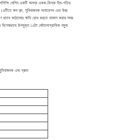
বং পলিশিং মেশিন একটি অনন্য একক-ডিস্ক দ্বি-গতির
রে।এটিতে কম শব্দ, সুবিধাজনক অপারেশন এবং উচ্চ
ারণে ধাতব কাঠামোর ক্ষতি রোধ করতে নাকাল করার সময়
্য বিশেষভাবে উপযুক্ত।এটা মেটালোগ্রাফিক নমুনা
ুবিধাজনক এবং দ্রুত