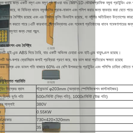
্তুত করার জন্য একটি মসৃণ এবং মসৃণ পৃষ্ঠ পাওয়া যায়।MP-1D মেটালোগ্রাফিক নমুনা গ্রাইন্ডিং এ
 গ্রহণ করে, যা বিভিন্ন ধাতব নমুনাগুলির প্রাক-নাকাল এবং পলিশ করার জন্য ব্যবহার করা যেতে পা
র দক্ষতার বৈশিষ্ট্য রয়েছে এবং এর নিজস্ব কুলিং ডিভাইস রয়েছে, যা নমুনার অতিরিক্ত উত্তাপের ক
াকে শীতল করতে পারে।এটি কারখানা, বিশ্ববিদ্যালয় এবং গবেষণা প্রতিষ্ঠানের ধাতব গবেষণাগারের জন
ল এবং মসৃণতা জন্য সেরা পছন্দ.
রধান ফাংশন এবং বৈশিষ্ট্য
েলটি হাই-এন্ড ABS দিয়ে তৈরি, যার একটি অভিনব চেহারা এবং হাই-এন্ড বায়ুমণ্ডল রয়েছে।
লটি অল-কপার ক্রোমিয়াম কলাই প্রক্রিয়া গ্রহণ করে, যার ভাল জারা প্রতিরোধ ক্ষমতা রয়েছে
কক ডিস্ক এবং ডাবল গতি বাজারে 60% এর বেশি উপকরণের গ্রাইন্ডিং এবং পলিশিং চাহিদা মেটাতে স
রযুক্তিগত পরামিতি
ন্ডিং ডিস্কের ব্যাস
স্ট্যান্ডার্ড φ203mm (অন্যান্য স্পেসিফিকেশন কাস্টমাইজড)
ল ডিস্ক ঘূর্ণন গতি
500r/মিনিট (নিম্ন গতি), 1000r/মিনিট (উচ্চ গতি)
়ার সাপ্লাই
380V
র
0.55KW
ারা আকার
730×420×320mm
35 কেজি