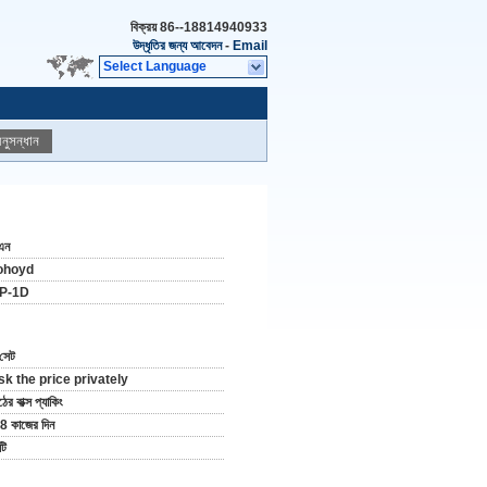
বিক্রয়
86--18814940933
উদ্ধৃতির জন্য আবেদন
-
Email
Select Language
নুসন্ধান
এন
ohoyd
P-1D
সেট
sk the price privately
ের বাক্স প্যাকিং
8 কাজের দিন
টি