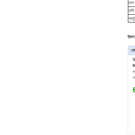
নালা
নালী
প্রয
ট্যাগ
যো
S
M
ব
ট