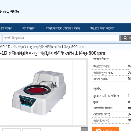
চারিং কো., লিমিটেড
খানা ভ্রমণ
মান নিয়ন্ত্রণ
আমাদের সাথে যোগাযোগ করুন
উদ্ধৃতির জন্য আবেদন
অ
MP-1D মেটালোগ্রাফিক নমুনা গ্রাইন্ডিং পলিশিং মেশিন 1 ডিস্ক 500rpm
D মেটালোগ্রাফিক নমুনা গ্রাইন্ডিং পলিশিং মেশিন 1 ডিস্ক 500rpm
পণ্যের বিবরণ:
উৎপত্তি স্থল:
সি
পরিচিতিমুলক নাম:
J
মডেল নম্বার:
M
প্রদান:
ন্যূনতম চাহিদার পরিমাণ:
1 
মূল্য:
A
প্যাকেজিং বিবরণ:
কাঠ
ডেলিভারি সময়:
3-
পরিশোধের শর্ত:
টি/
যোগাযোগ