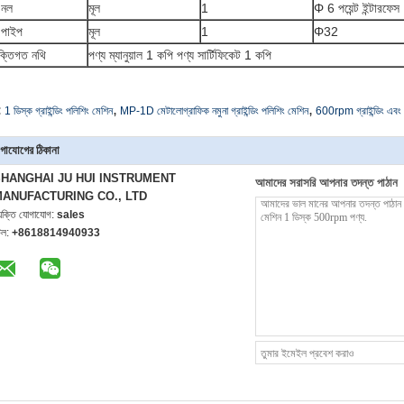
 নল
মূল
1
Φ 6 পয়েন্ট ইন্টারফেস
 পাইপ
মূল
1
Φ32
ুক্তিগত নথি
পণ্য ম্যানুয়াল 1 কপি পণ্য সার্টিফিকেট 1 কপি
,
,
:
1 ডিস্ক গ্রাইন্ডিং পলিশিং মেশিন
MP-1D মেটালোগ্রাফিক নমুনা গ্রাইন্ডিং পলিশিং মেশিন
600rpm গ্রাইন্ডিং এবং 
গাযোগের ঠিকানা
HANGHAI JU HUI INSTRUMENT
আমাদের সরাসরি আপনার তদন্ত পাঠান
ANUFACTURING CO., LTD
্যক্তি যোগাযোগ:
sales
েল:
+8618814940933