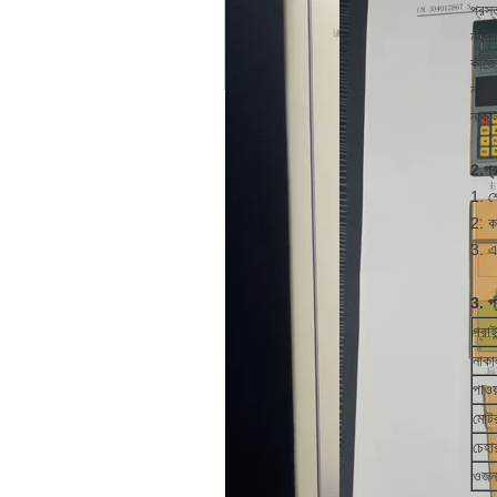
প্রস
নকশা
কাজে
নমুন
নাকা
2.
প্
1. শ
2. ক
3. এ
3.
প্
গ্রাই
নাকা
পাওয
মোট
চেহ
ওজন