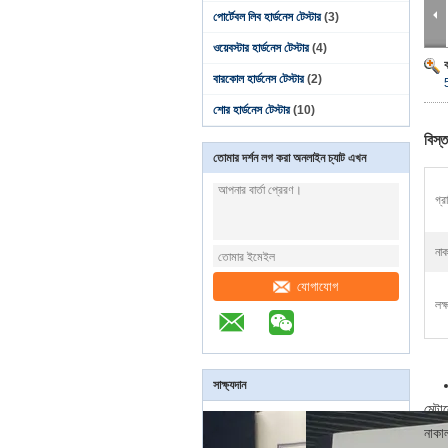
পোর্টেবল লিব হার্ডনেস টেস্টার
(3)
ওয়েবস্টার হার্ডনেস টেস্টার
(4)
বারকোল হার্ডনেস টেস্টার
(2)
শোর হার্ডনেস টেস্টার
(10)
বিস্ত
তোমার দর্শন লগ করা অনলাইন চ্যাট এখন
গ্র
নাক
যোগাযোগ
লক্
সাক্ষ্যদান
মেটাল
নাকাল