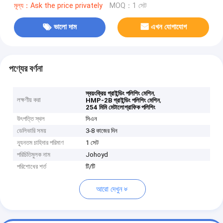
মূল্য：Ask the price privately
MOQ：1 সেট
ভালো দাম
এখন যোগাযোগ
পণ্যের বর্ণনা
,
স্বয়ংক্রিয় গ্রাইন্ডিং পলিশিং মেশিন
লক্ষণীয় করা
,
HMP-2B গ্রাইন্ডিং পলিশিং মেশিন
254 মিমি মেটালোগ্রাফিক পলিশিং
উৎপত্তি স্থল
সিএন
ডেলিভারি সময়
3-8 কাজের দিন
ন্যূনতম চাহিদার পরিমাণ
1 সেট
পরিচিতিমুলক নাম
Johoyd
পরিশোধের শর্ত
টি/টি
আরো দেখুন