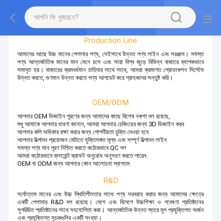
Factory Tour
Production Line
আমাদের আছে উচ্চ মানের পেশাদার পণ্য, সেইসাথে উন্নত পণ্য লাইন এবং সরঞ্জাম। সমস্ত
পণ্য আন্তর্জাতিক মানের মান মেনে চলে এবং সারা বিশ্ব জুড়ে বিভিন্ন বাজারে ব্যাপকভাবে
সমাদৃত হয়। বাজারের ক্রমবর্ধমান চাহিদার সাথে সাথে, আমরা ক্রমাগত প্রোডাকশন সিস্টেম
উন্নত করতে, গুণমান উন্নত করতে পণ্য আপডেট করে গ্রাহকদের সন্তুষ্ট করি।
OEM/ODM
আপনার OEM ডিজাইন পূরণের জন্য আমাদের কাছে বিশেষ নকশা দল রয়েছে,
শুধু আমাকে আপনার ধারণা জানান, আমরা আপনার চেকিংয়ের জন্য 3D ডিজাইন করব
আপনার কপি অধিকার রক্ষা করার জন্য গোপনীয়তা চুক্তি দেওয়া হবে
আপনার উত্পাদন প্রয়োজন মেটাতে যুক্তিসঙ্গত মূল্য এবং সম্পূর্ণ উত্পাদন লাইন
সমস্ত পণ্য মান পূরণ নিশ্চিত করতে কঠোরভাবে QC দল
আমরা কঠোরভাবে ক্লায়েন্ট ক্রাফট অনুরোধ অনুসরণ করতে পারেন.
OEM বা ODM জন্য আপনার কোন আলোচনা স্বাগতম
R&D
সর্বোত্তম মানের এবং উচ্চ স্থিতিশীলতার সাথে পণ্য সরবরাহ করার জন্য আমাদের ক্ষেত্রে
একটি পেশাদার R&D দল রয়েছে। দেশে এবং বিদেশে উচ্চশিক্ষা ও গবেষণা প্রতিষ্ঠানের
সুপরিচিত প্রতিষ্ঠানের সাথে সহযোগিতা করা। আন্তর্জাতিক উন্নত স্তরে মূল প্রযুক্তিগত অর্জন
এবং প্রযুক্তিগত সূচকগুলির একটি সংখ্যা।