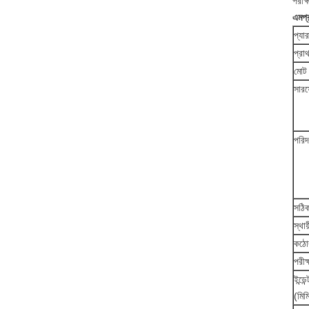
পরীক্
এম
প্
প্যা
প্রা
মোট 
সার
পরিদ
সঠি
স্থায
কঠোর
পরীক
ইন্ডে
(মিম