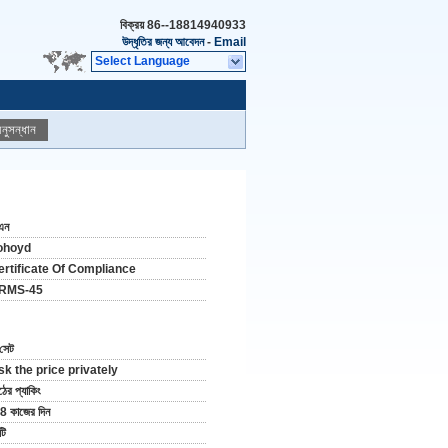
বিক্রয়
86--18814940933
উদ্ধৃতির জন্য আবেদন
-
Email
Select Language
নুসন্ধান
এন
ohoyd
ertificate Of Compliance
RMS-45
সেট
sk the price privately
ঠের প্যাকিং
8 কাজের দিন
টি