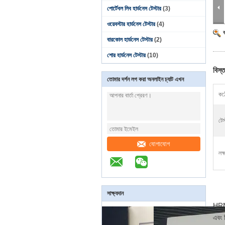
পোর্টেবল লিব হার্ডনেস টেস্টার
(3)
ওয়েবস্টার হার্ডনেস টেস্টার
(4)
বারকোল হার্ডনেস টেস্টার
(2)
শোর হার্ডনেস টেস্টার
(10)
বিস্ত
তোমার দর্শন লগ করা অনলাইন চ্যাট এখন
কঠো
টেস
যোগাযোগ
লক্
সাক্ষ্যদান
HRMT
এবং 