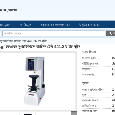
চারিং কো., লিমিটেড
খানা ভ্রমণ
মান নিয়ন্ত্রণ
আমাদের সাথে যোগাযোগ করুন
উদ্ধৃতির জন্য আবেদন
অ
পারফিশিয়াল হার্ডনেস টেস্ট 441.3N টাচ স্ক্রীন
f রকওয়েল সুপারফিশিয়াল হার্ডনেস টেস্ট 441.3N টাচ স্ক্রীন
পণ্যের বিবরণ:
উৎপত্তি স্থল:
সি
পরিচিতিমুলক নাম:
J
সাক্ষ্যদান:
C
মডেল নম্বার:
H
প্রদান:
ন্যূনতম চাহিদার পরিমাণ:
1 
মূল্য:
A
প্যাকেজিং বিবরণ:
কা
ডেলিভারি সময়:
3-
পরিশোধের শর্ত:
টি/