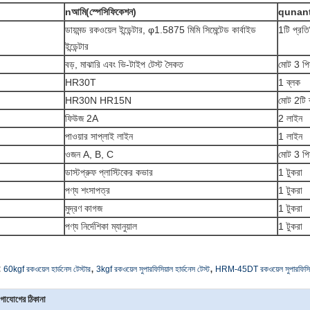
o
n
আমি
(
স্পেসিফিকেশন
)
q
unant
ডায়মন্ড রকওয়েল ইন্ডেন্টার, φ1.5875 মিমি সিমেন্টেড কার্বাইড
1টি প্রতি
ইন্ডেন্টার
বড়, মাঝারি এবং ভি-টাইপ টেস্ট সৈকত
মোট 3 প
HR30T
1 ব্লক
HR30N HR15N
মোট 2টি 
ফিউজ 2A
2 লাইন
পাওয়ার সাপ্লাই লাইন
1 লাইন
ওজন A, B, C
মোট 3 প
ডাস্টপ্রুফ প্লাস্টিকের কভার
1 টুকরা
পণ্য শংসাপত্র
1 টুকরা
মুদ্রণ কাগজ
1 টুকরা
পণ্য নির্দেশিকা ম্যানুয়াল
1 টুকরা
,
,
:
60kgf রকওয়েল হার্ডনেস টেস্টার
3kgf রকওয়েল সুপারফিসিয়াল হার্ডনেস টেস্ট
HRM-45DT রকওয়েল সুপারফিসিয়াল
গাযোগের ঠিকানা