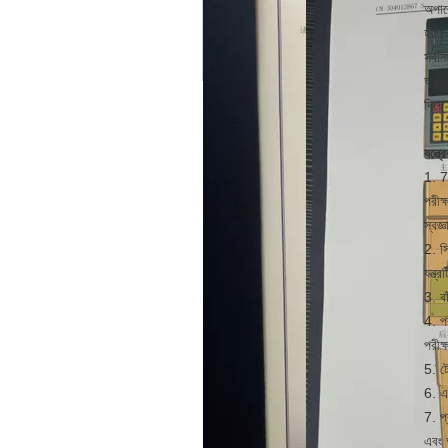
অপার
হয়।
সর্বন
অন্তর
দিয়ে
যন্ত্
1. 7
পরীক্
স্বজ্
2. স
যন্ত্
3. বা
4. প
পরীক
5. ট
6. এক
7. প্
এবং 