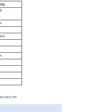
ity
টি
িস
ব্লক
িস
 হার্ডনেস টেস্ট