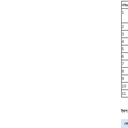
এন
1
2
3
4
5
6
7
8
9
10
11
ট্যাগ
যো