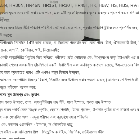
5N, HR30N, HR45N, HR15T, HR30T, HR45T, HK, HBW, HS, HBS, RVm ( প্র
ক্রিনের ঘুমের সময় সেট করা যেতে পারে, এবং এটি স্বয়ংক্রিয়ভাবে ঘুমের অবস্থায় প্রবেশ করবে যদি এট
্ষণ করে;
রের এবং নিম্ন সীমা পরিমাপ পরিসীমা সেট করা যেতে পারে, প্রধান পরিমাপ ইন্টারফেসে প্রদর্শিত হবে, 
্পট করবে;
পারেটিং সিস্টেমে 14টি ভাষা রয়েছে, যা ইচ্ছামত পরিবর্তন করা যেতে পারে: চীনা, ঐতিহ্যবাহী চীনা, ইংর
ি, চেক, জাপানি, কোরিয়ান, থাই, ভিয়েতনামী;
একটি অন্তর্নির্মিত প্রিন্টার দিয়ে সজ্জিত, পরীক্ষার ডেটা স্টোরেজ এবং বিশ্লেষণের জন্য ইউএসবি-এ
ালাই শেলের এককালীন ছাঁচনির্মাণে একটি স্থিতিশীল এবং অ-বিকৃত কাঠামো রয়েছে, উচ্চ-গ্রেডের বিশুদ্ধ 
বহু বছর ব্যবহারের পরেও এটি এখনও নতুন হিসাবে উজ্জ্বল;
আমাদের কোম্পানির নিজস্ব বিকাশ, ডিজাইন এবং উত্পাদন করার ক্ষমতা রয়েছে।আমাদের মেশিনগুলি জীবনের
রেড পরিষেবা প্রদান করে;
নের মূল উদ্দেশ্য এবং সুযোগ:
েস শক্ত ইস্পাত, তামা, অ্যালুমিনিয়াম খাদ শীট, ফালা ইস্পাত, শক্ত খাদ ইস্পাত
্ন ধাতব পদার্থ যেমন জিঙ্ক প্লেটিং, ক্রোম প্লেটিং, টিনের প্রলেপ, উপাদান পৃষ্ঠের তাপ চিকিত্সা এবং রাসা
টিং এবং ফোরজিং অংশ · নমুনা পরীক্ষা এবং গ্রহণযোগ্যতা পরিদর্শন
াট এবং নলাকার ওয়ার্কপিস · ইস্পাত, অ লৌহঘটিত ধাতু
বাইল এবং এভিয়েশন শিল্প · সিমেন্টেড কার্বাইড, সিরামিক, স্টেইনলেস স্টীল