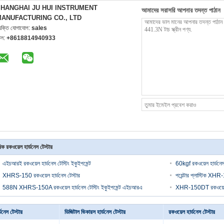
HANGHAI JU HUI INSTRUMENT
আমাদের সরাসরি আপনার তদন্ত পাঠান
ANUFACTURING CO., LTD
্যক্তি যোগাযোগ:
sales
েল:
+8618814940933
ক রকওয়েল হার্ডনেস টেস্টার
এইচআরই রকওয়েল হার্ডনেস টেস্টিং ইকুইপমেন্ট
60kgf রকওয়েল হার্ডনে
XHRS-150 রকওয়েল হার্ডনেস টেস্টার
পয়েন্টার প্লাস্টিক XH
588N XHRS-150A রকওয়েল হার্ডনেস টেস্টিং ইকুইপমেন্ট এইচআরএ
XHR-150DT রকওয়েল হার
ডনেস টেস্টার
ডিজিটাল ভিকারস হার্ডনেস টেস্টার
রকওয়েল হার্ডনেস টেস্টার