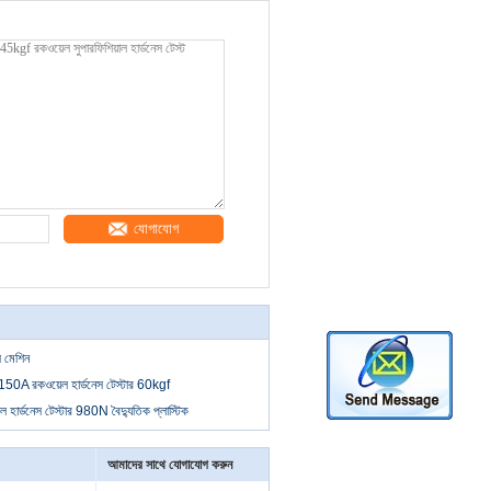
যোগাযোগ
স মেশিন
R-150A রকওয়েল হার্ডনেস টেস্টার 60kgf
্ডনেস টেস্টার 980N বৈদ্যুতিক প্লাস্টিক
আমাদের সাথে যোগাযোগ করুন