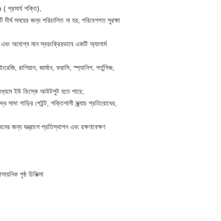
সার্য শক্তি),
ি দীর্ঘ সময়ের জন্য পরিচালিত না হয়, পরিবেশগত সুরক্ষা
এবং অযোগ্য মান স্বয়ংক্রিয়ভাবে একটি অ্যালার্ম
েজি, রাশিয়ান, জার্মান, ফরাসি, স্প্যানিশ, পর্তুগিজ,
র মাধ্যমে ইউ ডিস্কে আউটপুট হতে পারে;
সাদা গাড়ির পেইন্ট, শক্তিশালী স্ক্র্যাচ প্রতিরোধের,
 জন্য যন্ত্রাংশ প্রতিস্থাপন এবং রক্ষণাবেক্ষণ
য়নিক পৃষ্ঠ চিকিত্সা