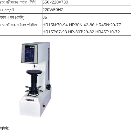
তা পরীক্ষকের মাত্রা (মিমি)
550×220×730
়ার সাপ্লাই
220V/50HZ
্ষকের ওজন (কেজি)
85
তা পরীক্ষক পরিমাপ পরিসীমা
HR15N:70-94 HR30N:42-86 HR45N:20-77
HR15T:67-93 HR-30T:29-82 HR45T:10-72
িংলিস্ট
: