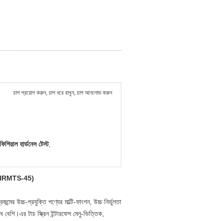
চাপ প্রয়োগ করুন, চাপ ধরে রাখুন, চাপ আনলোড করুন
িয়াল হার্ডনেস টেস্ট
,
টার (HRMTS-45)
র উচ্চ-প্রযুক্তি পণ্যের মাল্টি-ফাংশন, উচ্চ নির্ভুলতা
 বেশি।এর টাচ স্ক্রিন ইন্টারফেস মেনু-ভিত্তিক,