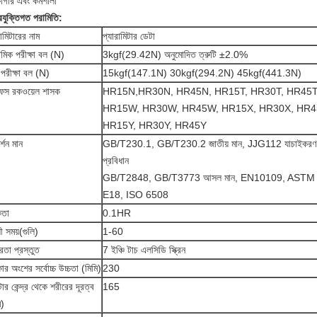
ষাগার এবং কর্মশালা
রযুক্তিগত পরামিতি
:
রামিটারের নাম
প্যারামিটার ডেটা
থমিক পরীক্ষা বল (N)
3kgf(29.42N) অনুমোদিত ত্রুটি ±2.0%
পরীক্ষা বল (N)
15kgf(147.1N) 30kgf(294.2N) 45kgf(441.3N)
ফেস রকওয়েল শাসক
HR15N,HR30N, HR45N, HR15T, HR30T, HR45T
HR15W, HR30W, HR45W, HR15X, HR30X, HR4
HR15Y, HR30Y, HR45Y
র্শন মান
GB/T230.1, GB/T230.2 জাতীয় মান, JJG112 যাচাইকরণ
প্রবিধান
GB/T2848, GB/T3773 আসল মান, EN10109, ASTM
E18, ISO 6508
কতা
0.1HR
়ী সময়(গুলি)
1-60
তা প্রস্তুত
7 ইঞ্চি টাচ এলসিডি স্ক্রিন
্ষার অংশের সর্বোচ্চ উচ্চতা (মিমি)
230
ন্টার কেন্দ্র থেকে শরীরের দূরত্ব
165
ি)