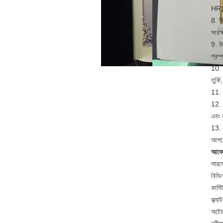
HR1
8. স্
সংরক
9. উপ
প্রম
10. অ
তুর্ক
11. 
12. ঢ
এবং 
13. 
আপগ্
আবেদ
সারফ
বিভিন
কাস্
ফ্ল্য
অটোমো