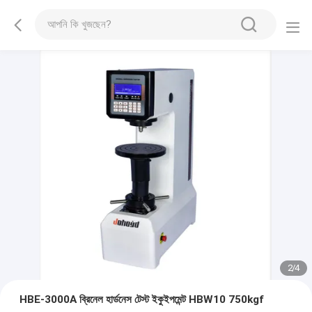
2
/
4
HBE-3000A ব্রিনেল হার্ডনেস টেস্ট ইকুইপমেন্ট HBW10 750kgf