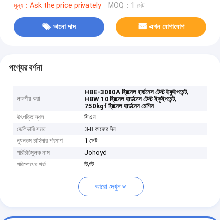
মূল্য：Ask the price privately
MOQ：1 সেট
ভালো দাম
এখন যোগাযোগ
পণ্যের বর্ণনা
,
HBE-3000A ব্রিনেল হার্ডনেস টেস্ট ইকুইপমেন্ট
লক্ষণীয় করা
,
HBW 10 ব্রিনেল হার্ডনেস টেস্ট ইকুইপমেন্ট
750kgf ব্রিনেল হার্ডনেস মেশিন
উৎপত্তি স্থল
সিএন
ডেলিভারি সময়
3-8 কাজের দিন
ন্যূনতম চাহিদার পরিমাণ
1 সেট
পরিচিতিমুলক নাম
Johoyd
পরিশোধের শর্ত
টি/টি
আরো দেখুন