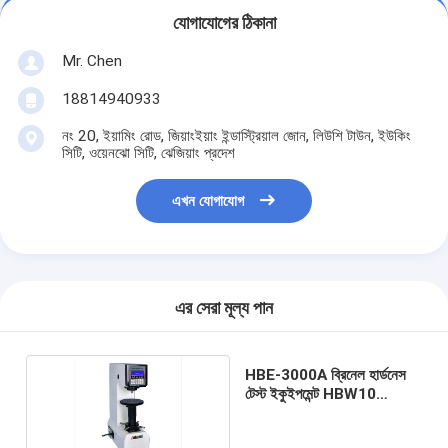
যোগাযোগের ঠিকানা
Mr. Chen
18814940933
নং 20, ইয়ামিং রোড, জিয়াংইয়াং ইন্ডাস্ট্রিয়াল জোন, লিউশি টাউন, ইউকিং
সিটি, ওয়েনঝো সিটি, ঝেজিয়াং প্রদেশ
এখন যোগাযোগ
এর সেরা মূল্য পান
HBE-3000A ব্রিনেল হার্ডনেস
টেস্ট ইকুইপমেন্ট HBW10
750kgf