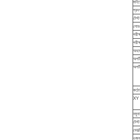
মাইক
প্রদর
টেস্
লোড ন
পরীক
পরীক্
অবজে
অপটি
অপটি
কঠোর
XY প
নমুনা
টেস্ট
ভোল্
ওজন