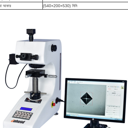
ারা আকার
(540×200×530) মিমি