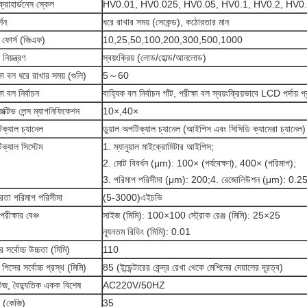
্রোহার্ডনেস স্কেল
HV0.01, HV0.025, HV0.05, HV0.1, HV0.2, HV0.
্শন
ধরে রাখার সময় (সেকেন্ড), কঠোরতার মান
ট ফোর্স (জিএফ)
10,25,50,100,200,300,500,1000
িয়ন্ত্রণ
স্বয়ংক্রিয় (লোড/হোল্ড/আনলোড)
্ষা বল ধরে রাখার সময় (গুলি)
5～60
ষা বল নির্বাচন
বাহ্যিক বল নির্বাচন গাঁট, পরীক্ষা বল স্বয়ংক্রিয়ভাবে LCD পর্দায় প্
ক্টিভ লেন্স ম্যাগনিফিকেশন
10×,40×
ক্যাল চ্যানেল
ডুয়াল অপটিক্যাল চ্যানেল (আইপিস এবং সিসিডি ক্যামেরা চ্যানেল)
ক্যাল সিস্টেম
1. ম্যানুয়াল মাইক্রোমিটার আইপিস;
2. মোট বিবর্ধন (μm): 100× (পর্যবেক্ষণ), 400× (পরিমাপ);
3. পরিমাপ পরিসীমা (μm): 200;4. রেজোলিউশন (μm): 0.2
তা পরিমাপ পরিসীমা
(5-3000)এইচভি
রীক্ষার বেঞ্চ
সাইজ (মিমি): 100×100 স্ট্রোক রেঞ্জ (মিমি): 25×25
ন্যূনতম রিডিং (মিমি): 0.01
র সর্বোচ্চ উচ্চতা (মিমি)
110
 পিসের সর্বোচ্চ প্রস্থ (মিমি)
85 (ইন্ডেন্টারের কেন্দ্র রেখা থেকে মেশিনের দেয়ালের দূরত্ব)
টেজ, বৈদ্যুতিক একক বিশেষ
AC220V/50HZ
 (কেজি)
35