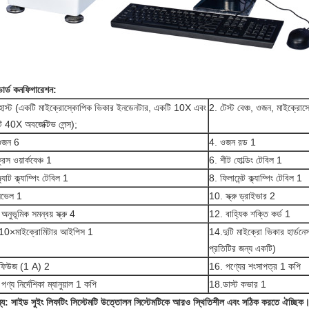
ান্ডার্ড কনফিগারেশন
:
হোস্ট (একটি মাইক্রোস্কোপিক ভিকার ইনডেনটার, একটি 10X এবং
2. টেস্ট বেঞ্চ, ওজন, মাইক্রোস্
 40X অবজেক্টিভ লেন্স);
ওজন 6
4. ওজন রড 1
্রস ওয়ার্কবেঞ্চ 1
6. শীট হোল্ডিং টেবিল 1
ল্যাট ক্ল্যাম্পিং টেবিল 1
8. ফিলামেন্ট ক্ল্যাম্পিং টেবিল 1
েভেল 1
10. স্ক্রু ড্রাইভার 2
অনুভূমিক সমন্বয় স্ক্রু 4
12. বাহ্যিক শক্তি কর্ড 1
10×মাইক্রোমিটার আইপিস 1
14.দুটি মাইক্রো ভিকার হার্
প্রতিটির জন্য একটি)
ফিউজ (1 A) 2
16. পণ্যের শংসাপত্র 1 কপি
পণ্য নির্দেশিকা ম্যানুয়াল 1 কপি
18.ডাস্ট কভার 1
ব্য: সাইড সুইং লিফটিং সিস্টেমটি উত্তোলন সিস্টেমটিকে আরও স্থিতিশীল এবং সঠিক করতে ঐচ্ছিক