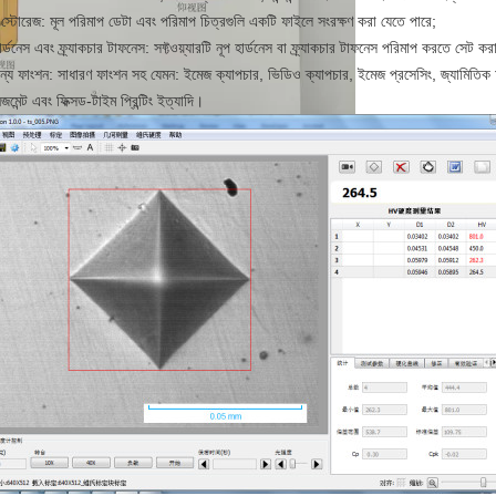
 স্টোরেজ: মূল পরিমাপ ডেটা এবং পরিমাপ চিত্রগুলি একটি ফাইলে সংরক্ষণ করা যেতে পারে;
ার্ডনেস এবং ফ্র্যাকচার টাফনেস: সফ্টওয়্যারটি নূপ হার্ডনেস বা ফ্র্যাকচার টাফনেস পরিমাপ করতে সেট কর
ান্য ফাংশন: সাধারণ ফাংশন সহ যেমন: ইমেজ ক্যাপচার, ভিডিও ক্যাপচার, ইমেজ প্রসেসিং, জ্যামিতিক 
েজমেন্ট এবং ফিক্সড-টাইম প্রিন্টিং ইত্যাদি।