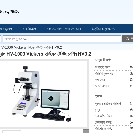
চারিং কো., লিমিটেড
খানা ভ্রমণ
মান নিয়ন্ত্রণ
আমাদের সাথে যোগাযোগ করুন
উদ্ধৃতির জন্য আবেদন
অ
াল HV-1000 Vickers হার্ডনেস টেস্টিং মেশিন HV0.2
ানুয়াল HV-1000 Vickers হার্ডনেস টেস্টিং মেশিন HV0.2
পণ্যের বিবরণ:
উৎপত্তি স্থল:
সি
পরিচিতিমুলক নাম:
J
সাক্ষ্যদান:
C
মডেল নম্বার:
H
প্রদান:
ন্যূনতম চাহিদার পরিমাণ:
1 
মূল্য:
A
প্যাকেজিং বিবরণ:
কা
ডেলিভারি সময়:
5-
পরিশোধের শর্ত:
টি/