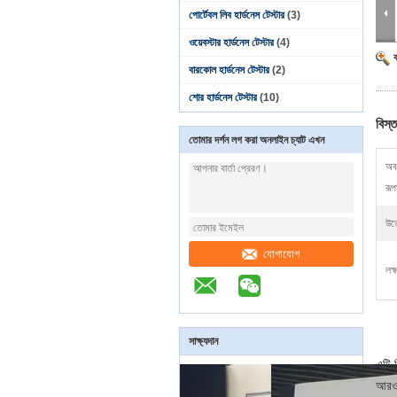
পোর্টেবল লিব হার্ডনেস টেস্টার
(3)
ওয়েবস্টার হার্ডনেস টেস্টার
(4)
বারকোল হার্ডনেস টেস্টার
(2)
শোর হার্ডনেস টেস্টার
(10)
বিস্ত
তোমার দর্শন লগ করা অনলাইন চ্যাট এখন
অবজ
রূপ
উত্
যোগাযোগ
লক্
সাক্ষ্যদান
এটি 
আরও 