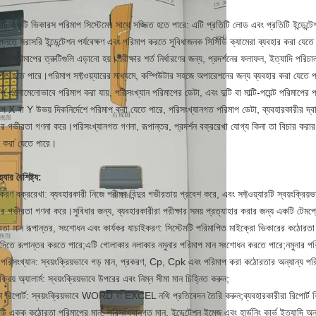
নটি একটি ভিকারস পরিমাপ সিস্টেমের সাথে সজ্জিত হতে পারে: এটি প্রতিটি লোড এবং প্রতিটি ইন্ডেন্টে
লেতে সরাসরি ইন্ডেন্টেশন পর্যবেক্ষণ এবং পরিমাপ করতে সুবিধাজনক সিসিডি ক্যামেরা ব্যবহার করা যেতে
ুয়াল পরিমাপের ত্রুটিগুলি এড়ানো হয়।পরীক্ষার শর্ত নির্ধারণের জন্য, প্রদর্শনের ফলাফল, ইত্যাদি পর
্শিত হতে পারে।পরিমাপ সফ্টওয়্যারের মাধ্যমে, কম্পিউটার সহজে অপারেশনের জন্য ব্যবহার করা যেতে পারে
প এলোমেলোভাবে পরিমাপ করা যায়, পরিসংখ্যান পরিমাপের ডেটা, এবং দুটি বা মাল্টি-পয়েন্ট পরিমাপের পয়
াপ X বা Y উভয় দিকনির্দেশে পরিমাপ করা যেতে পারে, পরিসংখ্যানগত পরিমাপ ডেটা, ব্যবহারকারীর দ্বারা
ের গভীরতা গণনা করে।পরিসংখ্যানগত গণনা, রূপান্তর, প্রদর্শন বক্ররেখা যোগ্য কিনা তা বিচার করার জ
রণ করা যেতে পারে।
়্যার বৈশিষ্ট্য:
রণ বক্ররেখা: ব্যবহারকারী নিজে পরীক্ষা বিন্দুর গভীরতায় প্রবেশ করে, এবং সফ্টওয়্যারটি স্বয়ংক্রিয
ের গভীরতা গণনা করে।সুবিধার জন্য, ব্যবহারকারীরা পরীক্ষার সময় প্রত্যাহার করার জন্য একটি টেমপ
তা মান রূপান্তর, সংশোধন এবং কার্যকর যাচাইকরণ: সিস্টেমটি পরিমাপিত মাইক্রো ভিকারের কঠোর
াদিতে রূপান্তর করতে পারে;এটি গোলাকার নলাকার নমুনার পরিমাপ মান সংশোধন করতে পারে;নমুনার পরি
 পরিসংখ্যান: স্বয়ংক্রিয়ভাবে গড় মান, প্রকরণ, Cp, Cpk এবং পরিমাপ করা কঠোরতার অন্যান্য পর
ংক্রিয় অ্যালার্ম: স্বয়ংক্রিয়ভাবে উপরের এবং নিম্ন সীমা মান চিহ্নিত করুন;
ষা রিপোর্ট: স্বয়ংক্রিয়ভাবে WORD বা EXCEL নথি প্রতিবেদন তৈরি করুন;ব্যবহারকারীরা রিপোর্ট বিন্
টি একক কঠোরতা পরিমাপের মান, পরিসংখ্যানগত মান, ইন্ডেন্টেশন ইমেজ এবং হার্ডনিং কার্ভ ইত্যাদি অন্