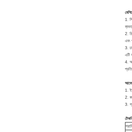
মেশিন
1. স
ব্যবহ
2. শি
এবং প
3. ঢা
এটি 
4. আ
প্রত
আবেদ
1. ইস
2. কা
3. গ
টেকনি
পরাম