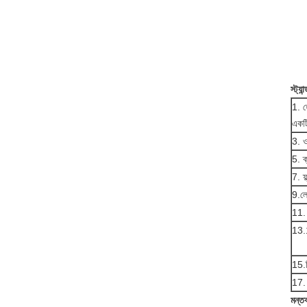
স্ট্য
1. 
একটি
3. 
5. ক
7. ফ্
9.ল
11. 
13.
15.
17. 
মন্ত