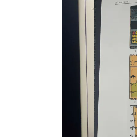
মেশি
ডিসপ্
ম্যান
প্রদর
পরিমা
পরিম
স্তর
মুদ্
সফ্টওয
শক্তক
স্তর
কঠোর
ইত্য
ডেটা
স্বয়
পরীক্
প্রতি