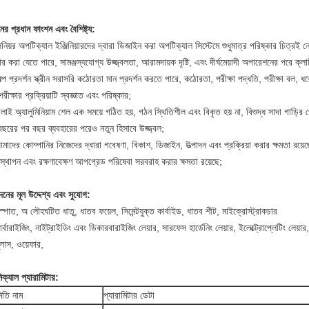
ের প্রধান ফাংশন এবং বৈশিষ্ট্য:
িনিয়র অপটিক্যাল ইঞ্জিনিয়ারদের দ্বারা ডিজাইন করা অপটিক্যাল সিস্টেমে শুধুমাত্র পরিষ্কার চিত্
ার করা যেতে পারে, সামঞ্জস্যযোগ্য উজ্জ্বলতা, আরামদায়ক দৃষ্টি, এবং দীর্ঘমেয়াদী অপারেশনের পরে ক্ল
ল্প প্রদর্শন স্ক্রীন সরাসরি কঠোরতা মান প্রদর্শন করতে পারে, কঠোরতা, পরীক্ষা পদ্ধতি, পরীক্ষা বল, 
রীক্ষার প্রক্রিয়াটি স্বজ্ঞাত এবং পরিষ্কার;
লাই অ্যালুমিনিয়াম শেল এক সময়ে গঠিত হয়, গঠন স্থিতিশীল এবং বিকৃত হয় না, বিশুদ্ধ সাদা গাড়ির পেই
বছরের পর বছর ব্যবহারের পরেও নতুন হিসাবে উজ্জ্বল;
মাদের কোম্পানির নিজেদের দ্বারা গবেষণা, বিকাশ, ডিজাইন, উত্পাদন এবং প্রক্রিয়া করার ক্ষমতা রয়
িস্থাপন এবং রক্ষণাবেক্ষণ আপগ্রেড পরিষেবা সরবরাহ করার ক্ষমতা রয়েছে;
নের মূল উদ্দেশ্য এবং সুযোগ:
্পাত, অ লৌহঘটিত ধাতু, ধাতব ফয়েল, সিমেন্টযুক্ত কার্বাইড, ধাতব শীট, মাইক্রোস্ট্রাকচার
র্বারাইজিং, নাইট্রাইডিং এবং ডিকারবারাইজিং লেয়ার, সারফেস হার্ডেনিং লেয়ার, ইলেক্ট্রোপ্লেটিং লেয়ার
্লাস, ওয়েফার,
ক্যাল প্যারামিটার
:
িতি নাম
প্যারামিটার ডেটা