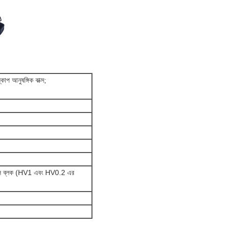
কোপ আনুষঙ্গিক বাক্স;
ডনেস ব্লক (HV1 এবং HV0.2 এর
।