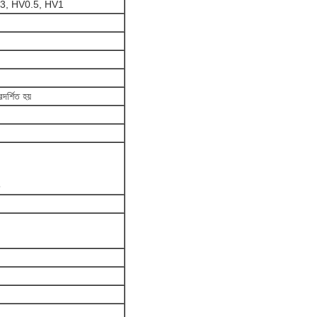
3, HV0.5, HV1
রদর্শিত হয়
5