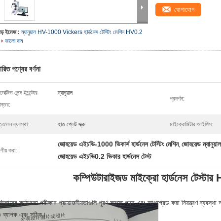
যোগাযোগ
বড় ইমেজ :
ম্যানুয়াল HV-1000 Vickers হার্ডনেস টেস্টিং মেশিন HV0.2
ভালো দাম
ারিত পণ্যের বর্ণনা
েক্টিভ লেন্স ইন্ডেন্টার
ম্যানুয়াল
প্রদর্শন:
ান্তর:
তোলন ব্যবস্থা:
হাত প্লেট স্ক্রু
মাইক্রোমিটার আইপিস:
জোহয়েড এইচভি-1000 ভিকার্স হার্ডনেস টেস্টিং মেশিন
জোহয়েড ম্যানুয়াল
,
ষণীয় করা:
জোহয়েড এইচভি0.2 ভিকার হার্ডনেস টেস্ট
কম্পিউটারাইজড মাইক্রো হার্ডনেস টেস্ট
ভিকারের কঠোরতা পরীক্ষার প্রয়োজনীয়তাগুলি পূরণ করতে পারে এবং আপগ্রেড করা নিয়ন্ত্রণ ব্যবস্থা
ব্যাপক এবং সঠিক।