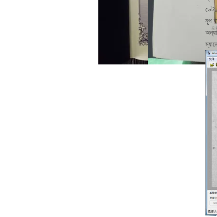
ডেটা
নূপ হ
অন্য
ম্যান