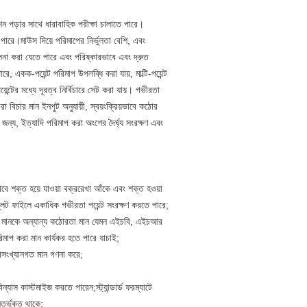
শন পড়ার সাথে ধারাবাহিক পরীক্ষা চালাতে পারে।
 পারে।মাউস দিয়ে পরিমাপের নির্ভুলতা বেশি, এবং
িচালনা করা যেতে পারে এবং পরিষ্কারভাবে এবং দ্রুত
, একক-পয়েন্ট পরিমাপ উপলব্ধি করা যায়, মাল্টি-পয়েন্ট
েন্টের মধ্যে দূরত্ব নির্বিচারে সেট করা যায়। গভীরতা
 বিচার মান ইনপুট অনুযায়ী, স্বয়ংক্রিয়ভাবে কঠোর
ন্য, ইত্যাদি পরিমাপ করা অংশের দৈর্ঘ্য সংরক্ষণ এবং
়ভাবে শক্ত হয়ে যাওয়া বক্ররেখা আঁকে এবং শক্ত হওয়া
্লেট ফাইলে একাধিক গভীরতা পয়েন্ট সংরক্ষণ করতে পারে;
তা মানকে অন্যান্য কঠোরতা মান যেমন এইচবি, এইচআর
মাপ করা মান কার্যকর হতে পারে যাচাই;
িসংখ্যানগত মান গণনা করে;
যাস কাস্টমাইজ করতে পারেন;স্ট্যান্ডার্ড ফরম্যাটে
তর্ভুক্ত থাকে;