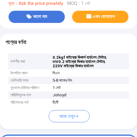
মূল্য：Ask the price privately
MOQ：1 সেট
ভালো দাম
এখন যোগাযোগ
পণ্যের বর্ণনা
,
0.2kgf মাইক্রো ভিকার্স হার্ডনেস টেস্টার
লক্ষণীয় করা
,
HV0.2 মাইক্রো ভিকার হার্ডনেস টেস্টার
220V মাইক্রো ভিকার হার্ডনেস
উৎপত্তি স্থল
সিএন
ডেলিভারি সময়
5-8 কাজের দিন
ন্যূনতম চাহিদার পরিমাণ
1 সেট
পরিচিতিমুলক নাম
Johoyd
পরিশোধের শর্ত
টি/টি
আরো দেখুন