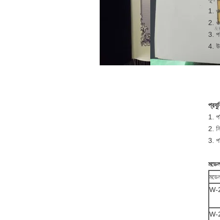
1. ওয
2. ওয
3. পর
4. উৎ
প্রয
1. 
2. ন
3. প
মডেল
মডে
W-
W-