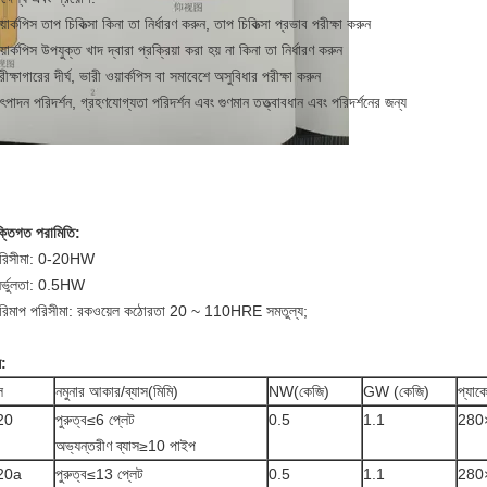
়ার্কপিস তাপ চিকিত্সা কিনা তা নির্ধারণ করুন, তাপ চিকিত্সা প্রভাব পরীক্ষা করুন
়ার্কপিস উপযুক্ত খাদ দ্বারা প্রক্রিয়া করা হয় না কিনা তা নির্ধারণ করুন
ীক্ষাগারের দীর্ঘ, ভারী ওয়ার্কপিস বা সমাবেশে অসুবিধার পরীক্ষা করুন
পাদন পরিদর্শন, গ্রহণযোগ্যতা পরিদর্শন এবং গুণমান তত্ত্বাবধান এবং পরিদর্শনের জন্য
ুক্তিগত পরামিতি:
পরিসীমা: 0-20HW
ির্ভুলতা: 0.5HW
রিমাপ পরিসীমা: রকওয়েল কঠোরতা 20 ~ 110HRE সমতুল্য;
:
ল
নমুনার আকার/ব্যাস(মিমি)
NW(কেজি)
GW (কেজি)
প্যাক
20
পুরুত্ব≤6 প্লেট
0.5
1.1
280
অভ্যন্তরীণ ব্যাস≥10 পাইপ
20a
পুরুত্ব≤13 প্লেট
0.5
1.1
280