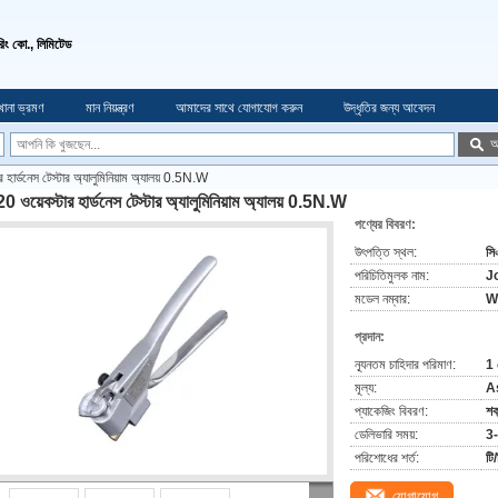
চারিং কো., লিমিটেড
খানা ভ্রমণ
মান নিয়ন্ত্রণ
আমাদের সাথে যোগাযোগ করুন
উদ্ধৃতির জন্য আবেদন
অ
 হার্ডনেস টেস্টার অ্যালুমিনিয়াম অ্যালয় 0.5N.W
 ওয়েবস্টার হার্ডনেস টেস্টার অ্যালুমিনিয়াম অ্যালয় 0.5N.W
পণ্যের বিবরণ:
উৎপত্তি স্থল:
সি
পরিচিতিমুলক নাম:
J
মডেল নম্বার:
W
প্রদান:
ন্যূনতম চাহিদার পরিমাণ:
1 
মূল্য:
A
প্যাকেজিং বিবরণ:
শক
ডেলিভারি সময়:
3-
পরিশোধের শর্ত:
টি/
যোগাযোগ