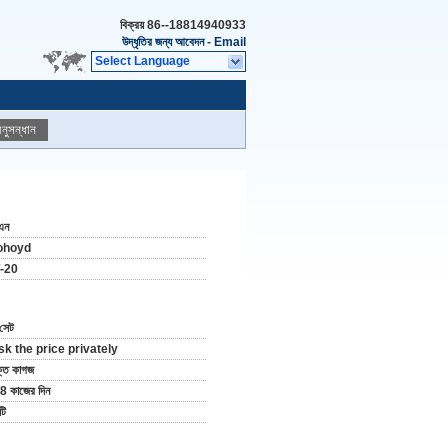
বিক্রয়
86--18814940933
উদ্ধৃতির জন্য আবেদন
-
Email
Select Language
নুসন্ধান
এন
ohoyd
-20
সেট
sk the price privately
্ত কাগজ
8 কাজের দিন
টি