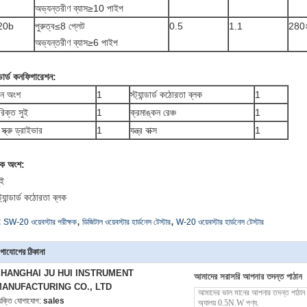
অভ্যন্তরীণ ব্যাস≥10 পাইপ
20b
পুরুত্ব≤8 প্লেট
0.5
1.1
280
অভ্যন্তরীণ ব্যাস≥6 পাইপ
ান্ডার্ড কনফিগারেশন:
ান অংশ
1
স্ট্যান্ডার্ড কঠোরতা ব্লক
1
িক্ত সুই
1
ক্রমাঙ্কন রেঞ্চ
1
স্ক্রু ড্রাইভার
1
যন্ত্র বাক্স
1
িক অংশ:
ুই
ট্যান্ডার্ড কঠোরতা ব্লক
,
,
:
SW-20 ওয়েবস্টার পরীক্ষক
ডিজিটাল ওয়েবস্টার হার্ডনেস টেস্টার
W-20 ওয়েবস্টার হার্ডনেস টেস্টার
গাযোগের ঠিকানা
HANGHAI JU HUI INSTRUMENT
আমাদের সরাসরি আপনার তদন্ত পাঠান
ANUFACTURING CO., LTD
্যক্তি যোগাযোগ:
sales