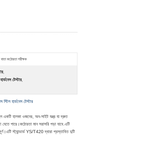
খাদ বাতা কঠোরতা পরীক্ষক
ার
,
ার্ডনেস টেস্টার
,
স স্টিল হার্ডনেস টেস্টার
ত) হল একটি হালকা ওজনের, অন-সাইট যন্ত্র যা দ্রুত
 করা যেতে পারে।কঠোরতা মান সরাসরি পড়া যাবে.এটি
ণ।এটি স্ট্যান্ডার্ড YS/T420 দ্বারা প্রস্তাবিত দুটি