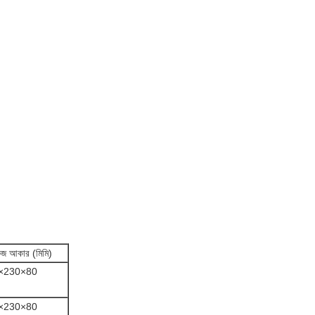
েজ আকার (মিমি)
×230×80
×230×80