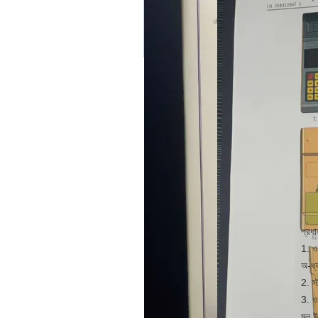
প্রধা
1. ও
অ-ধ্
2. স্
3. ও
মূল উ