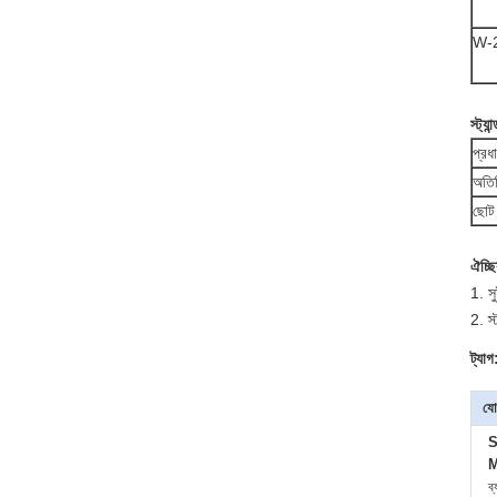
W-
স্ট্য
প্রধ
অতির
ছোট 
ঐচ্ছ
1. স
2. স্
ট্যাগ
যো
S
M
ব