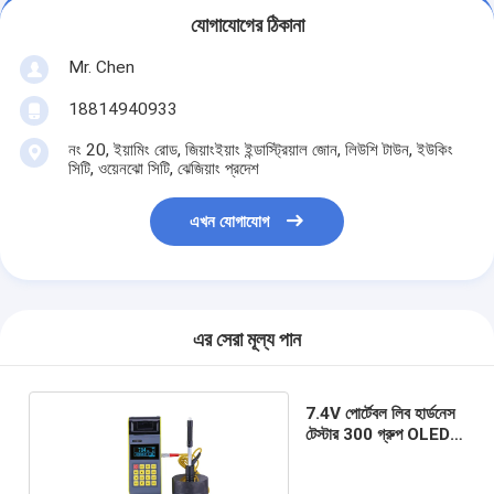
যোগাযোগের ঠিকানা
Mr. Chen
18814940933
নং 20, ইয়ামিং রোড, জিয়াংইয়াং ইন্ডাস্ট্রিয়াল জোন, লিউশি টাউন, ইউকিং
সিটি, ওয়েনঝো সিটি, ঝেজিয়াং প্রদেশ
এখন যোগাযোগ
এর সেরা মূল্য পান
7.4V পোর্টেবল লিব হার্ডনেস
টেস্টার 300 গ্রুপ OLED
LCD ডিসপ্লে