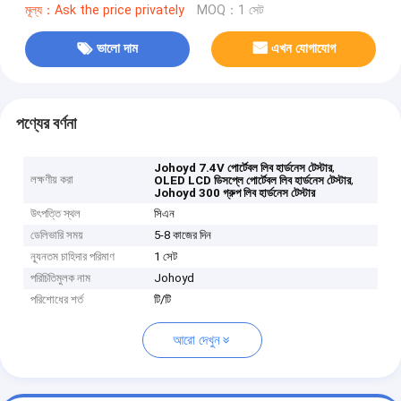
মূল্য：Ask the price privately
MOQ：1 সেট
ভালো দাম
এখন যোগাযোগ
পণ্যের বর্ণনা
,
Johoyd 7.4V পোর্টেবল লিব হার্ডনেস টেস্টার
লক্ষণীয় করা
,
OLED LCD ডিসপ্লে পোর্টেবল লিব হার্ডনেস টেস্টার
Johoyd 300 গ্রুপ লিব হার্ডনেস টেস্টার
উৎপত্তি স্থল
সিএন
ডেলিভারি সময়
5-8 কাজের দিন
ন্যূনতম চাহিদার পরিমাণ
1 সেট
পরিচিতিমুলক নাম
Johoyd
পরিশোধের শর্ত
টি/টি
আরো দেখুন