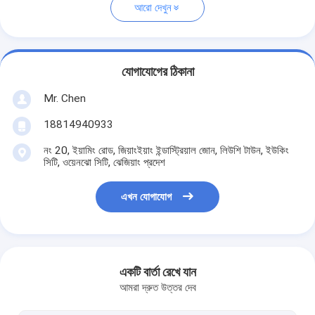
আরো দেখুন
যোগাযোগের ঠিকানা
Mr. Chen
18814940933
নং 20, ইয়ামিং রোড, জিয়াংইয়াং ইন্ডাস্ট্রিয়াল জোন, লিউশি টাউন, ইউকিং
সিটি, ওয়েনঝো সিটি, ঝেজিয়াং প্রদেশ
এখন যোগাযোগ
একটি বার্তা রেখে যান
আমরা দ্রুত উত্তর দেব